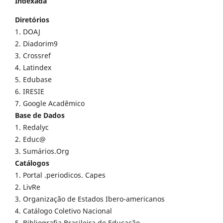
Indexada
Diretórios
1. DOAJ
2. Diadorim9
3. Crossref
4. Latindex
5. Edubase
6. IRESIE
7. Google Acadêmico
Base de Dados
1. Redalyc
2. Educ@
3. Sumários.Org
Catálogos
1. Portal .periodicos. Capes
2. LivRe
3. Organização de Estados Ibero-americanos
4. Catálogo Coletivo Nacional
5. Bibliografia Brasileira de Educação