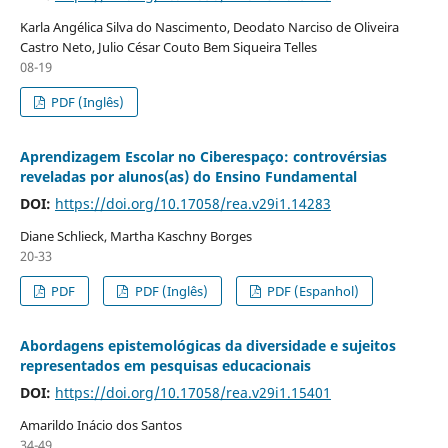
Karla Angélica Silva do Nascimento, Deodato Narciso de Oliveira
Castro Neto, Julio César Couto Bem Siqueira Telles
08-19
PDF (Inglês)
Aprendizagem Escolar no Ciberespaço: controvérsias
reveladas por alunos(as) do Ensino Fundamental
DOI:
https://doi.org/10.17058/rea.v29i1.14283
Diane Schlieck, Martha Kaschny Borges
20-33
PDF
PDF (Inglês)
PDF (Espanhol)
Abordagens epistemológicas da diversidade e sujeitos
representados em pesquisas educacionais
DOI:
https://doi.org/10.17058/rea.v29i1.15401
Amarildo Inácio dos Santos
34-49