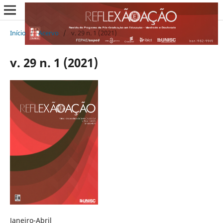
Início
/
Acervo
/
v. 29 n. 1 (2021)
v. 29 n. 1 (2021)
Janeiro-Abril