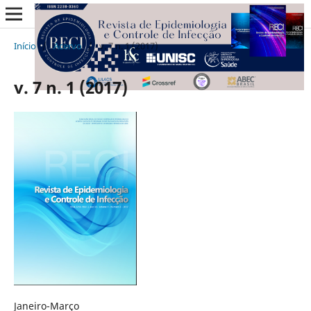
Início
/
Acervo
/
v. 7 n. 1 (2017)
v. 7 n. 1 (2017)
Janeiro-Março