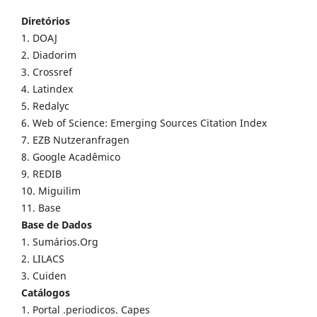
Diretórios
1. DOAJ
2. Diadorim
3. Crossref
4. Latindex
5. Redalyc
6. Web of Science: Emerging Sources Citation Index
7. EZB Nutzeranfragen
8. Google Acadêmico
9. REDIB
10. Miguilim
11. Base
Base de Dados
1. Sumários.Org
2. LILACS
3. Cuiden
Catálogos
1. Portal .periodicos. Capes