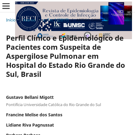
Início
/
Acervo
/
v. 7 n. 1 (2017)
/
ARTIGO ORIGINAL
Perfil Clínico e Epidemiológico de
Pacientes com Suspeita de
Aspergilose Pulmonar em
Hospital do Estado Rio Grande do
Sul, Brasil
Gustavo Bellani Migott
Pontifícia Universidade Católica do Rio Grande do Sul
Francine Melise dos Santos
Lidiane Riva Pagnussat