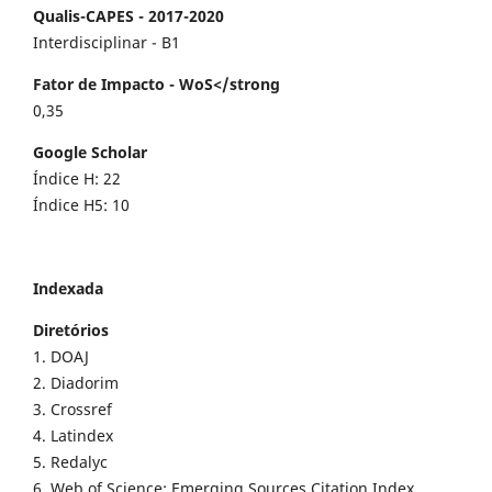
Qualis-CAPES - 2017-2020
Interdisciplinar - B1
Fator de Impacto - WoS</strong
0,35
Google Scholar
Índice H: 22
Índice H5: 10
Indexada
Diretórios
1. DOAJ
2. Diadorim
3. Crossref
4. Latindex
5. Redalyc
6. Web of Science: Emerging Sources Citation Index