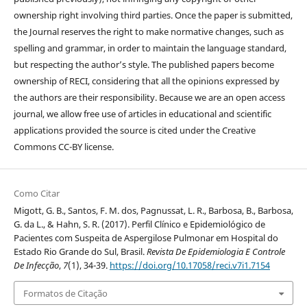
ownership right involving third parties. Once the paper is submitted,
the Journal reserves the right to make normative changes, such as
spelling and grammar, in order to maintain the language standard,
but respecting the author’s style. The published papers become
ownership of RECI, considering that all the opinions expressed by
the authors are their responsibility. Because we are an open access
journal, we allow free use of articles in educational and scientific
applications provided the source is cited under the Creative
Commons CC-BY license.
Como Citar
Migott, G. B., Santos, F. M. dos, Pagnussat, L. R., Barbosa, B., Barbosa,
G. da L., & Hahn, S. R. (2017). Perfil Clínico e Epidemiológico de
Pacientes com Suspeita de Aspergilose Pulmonar em Hospital do
Estado Rio Grande do Sul, Brasil.
Revista De Epidemiologia E Controle
De Infecção
,
7
(1), 34-39.
https://doi.org/10.17058/reci.v7i1.7154
Formatos de Citação