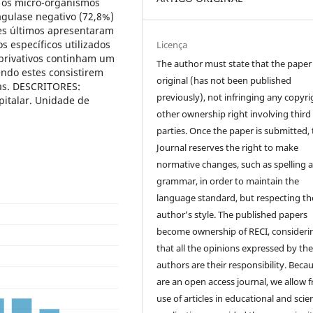
e os micro-organismos
gulase negativo (72,8%)
es últimos apresentaram
s específicos utilizados
Licença
 privativos continham um
The author must state that the paper 
ndo estes consistirem
original (has not been published
as. DESCRITORES:
previously), not infringing any copyri
pitalar. Unidade de
other ownership right involving third
parties. Once the paper is submitted,
Journal reserves the right to make
normative changes, such as spelling 
grammar, in order to maintain the
language standard, but respecting th
author’s style. The published papers
become ownership of RECI, consideri
that all the opinions expressed by th
authors are their responsibility. Beca
are an open access journal, we allow f
use of articles in educational and scien