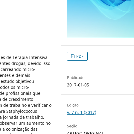
PDF
es de Terapia Intensiva
entes drogas, devido isso
o carreando micro-
entes e demais
Publicado
 estudo objetivou
2017-01-05
todos os micro-
de profissionais que
a de crescimento
Edição
 de trabalho e verificar o
para Staphylococcus
v. 7 n. 1 (2017)
a jornada de trabalho,
el observar um aumento no
Seção
 a colonização das
ARTIGO ORIGINAL