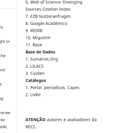
6. Web of Science: Emerging
Sources Citation Index
7. EZB Nutzeranfragen
8. Google Acadêmico
is
9. REDIB
10. Miguilim
ght or
11. Base
Base de Dados
 the
1. Sumários.Org
2. LILACS
and
3. Cuiden
Catálogos
e
1. Portal .periodicos. Capes
2. LivRe
ng
e
use we
ATENÇÃO
autores e avaliadores da
ree
RECI,
tific