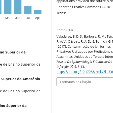
applications provided the source is ci
under the Creative Commons CC-BY
license.
Como Citar
Valadares, B. D. S., Barbosa, R. M., Teix
R. A. V., Oliveira, R. A. D., & Tomich, G.
(2017). Contaminação de Uniformes
Privativos Utilizados por Profissionai
no Superior da
Atuam nas Unidades de Terapia Inten
Revista De Epidemiologia E Controle De
e de Ensino Superior da
Infecção
,
7
(1), 8-13.
https://doi.org/10.17058/reci.v7i1.73
o Superior da Amazônia
Formatos de Citação
e de Ensino Superior da
sino Superior da