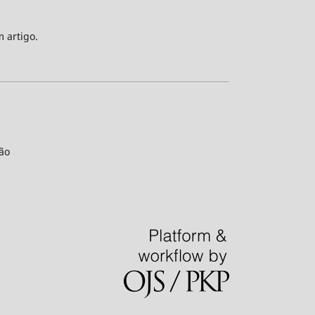
m artigo.
ão