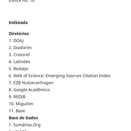
Índice H5: 10
Indexada
Diretórios
1. DOAJ
2. Diadorim
3. Crossref
4. Latindex
5. Redalyc
6. Web of Science: Emerging Sources Citation Index
7. EZB Nutzeranfragen
8. Google Acadêmico
9. REDIB
10. Miguilim
11. Base
Base de Dados
1. Sumários.Org