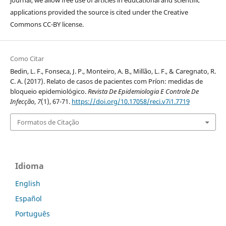
journal, we allow free use of articles in educational and scientific
applications provided the source is cited under the Creative
Commons CC-BY license.
Como Citar
Bedin, L. F., Fonseca, J. P., Monteiro, A. B., Millão, L. F., & Caregnato, R.
C. A. (2017). Relato de casos de pacientes com Príon: medidas de
bloqueio epidemiológico.
Revista De Epidemiologia E Controle De
Infecção
,
7
(1), 67-71.
https://doi.org/10.17058/reci.v7i1.7719
Formatos de Citação
Idioma
English
Español
Português