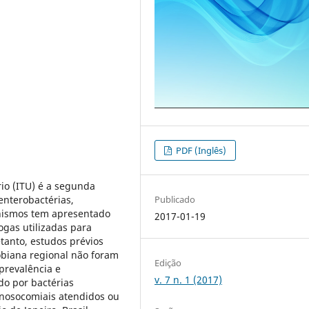
PDF (Inglês)
ário (ITU) é a segunda
nterobactérias,
Publicado
anismos tem apresentado
2017-01-19
ogas utilizadas para
tanto, estudos prévios
obiana regional não foram
Edição
 prevalência e
v. 7 n. 1 (2017)
do por bactérias
 nosocomiais atendidos ou