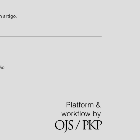
m artigo.
ão