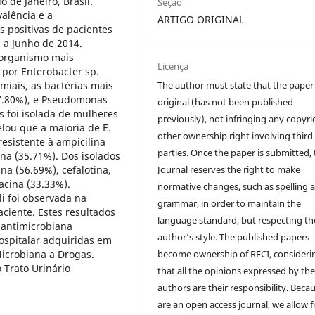
 de Janeiro, Brasil.
Seção
alência e a
ARTIGO ORIGINAL
s positivas de pacientes
 a Junho de 2014.
rorganismo mais
Licença
o por Enterobacter sp.
miais, as bactérias mais
The author must state that the paper 
 (7.80%), e Pseudomonas
original (has not been published
as foi isolada de mulheres
previously), not infringing any copyri
elou que a maioria de E.
other ownership right involving third
resistente à ampicilina
parties. Once the paper is submitted,
ína (35.71%). Dos isolados
ina (56.69%), cefalotina,
Journal reserves the right to make
acina (33.33%).
normative changes, such as spelling 
li foi observada na
grammar, in order to maintain the
ciente. Estes resultados
language standard, but respecting th
 antimicrobiana
author’s style. The published papers
ospitalar adquiridas em
icrobiana a Drogas.
become ownership of RECI, consideri
o Trato Urinário
that all the opinions expressed by th
authors are their responsibility. Beca
are an open access journal, we allow f