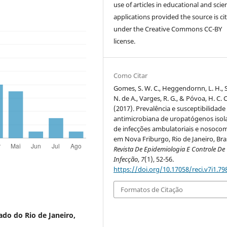
use of articles in educational and scien
applications provided the source is ci
under the Creative Commons CC-BY
license.
Como Citar
Gomes, S. W. C., Heggendornn, L. H., S
N. de A., Varges, R. G., & Póvoa, H. C. C
(2017). Prevalência e susceptibilidade
antimicrobiana de uropatógenos isol
de infecções ambulatoriais e nosocom
em Nova Friburgo, Rio de Janeiro, Bras
Revista De Epidemiologia E Controle De
Infecção
,
7
(1), 52-56.
https://doi.org/10.17058/reci.v7i1.79
Formatos de Citação
ado do Rio de Janeiro,