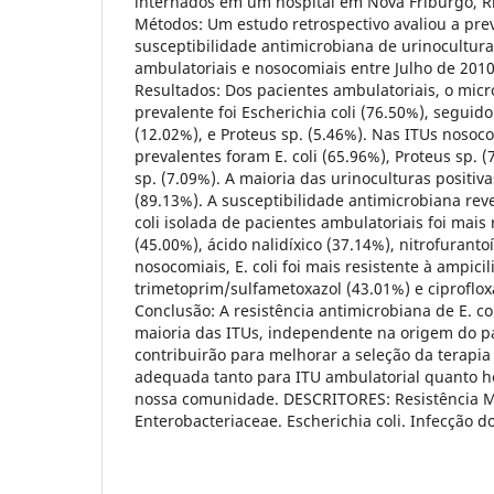
internados em um hospital em Nova Friburgo, Rio
Métodos: Um estudo retrospectivo avaliou a prev
susceptibilidade antimicrobiana de urinocultura
ambulatoriais e nosocomiais entre Julho de 2010
Resultados: Dos pacientes ambulatoriais, o mic
prevalente foi Escherichia coli (76.50%), seguid
(12.02%), e Proteus sp. (5.46%). Nas ITUs nosoco
prevalentes foram E. coli (65.96%), Proteus sp.
sp. (7.09%). A maioria das urinoculturas positiv
(89.13%). A susceptibilidade antimicrobiana rev
coli isolada de pacientes ambulatoriais foi mais 
(45.00%), ácido nalidíxico (37.14%), nitrofuranto
nosocomiais, E. coli foi mais resistente à ampicil
trimetoprim/sulfametoxazol (43.01%) e ciproflox
Conclusão: A resistência antimicrobiana de E. co
maioria das ITUs, independente na origem do pa
contribuirão para melhorar a seleção da terapia
adequada tanto para ITU ambulatorial quanto h
nossa comunidade. DESCRITORES: Resistência M
Enterobacteriaceae. Escherichia coli. Infecção d