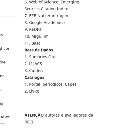
6. Web of Science: Emerging
Sources Citation Index
7. EZB Nutzeranfragen
8. Google Acadêmico
9. REDIB
is
10. Miguilim
11. Base
ght or
Base de Dados
1. Sumários.Org
 the
2. LILACS
3. Cuiden
and
Catálogos
1. Portal .periodicos. Capes
e
2. LivRe
ng
e
ATENÇÃO
autores e avaliadores da
use we
RECI,
ree