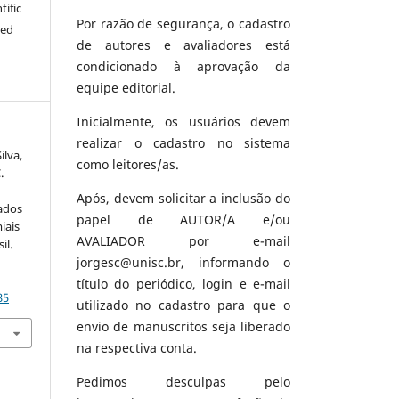
tific
Por razão de segurança, o cadastro
ted
de autores e avaliadores está
condicionado à aprovação da
equipe editorial.
Inicialmente, os usuários devem
realizar o cadastro no sistema
ilva,
como leitores/as.
.
Após, devem solicitar a inclusão do
ados
papel de AUTOR/A e/ou
iais
AVALIADOR por e-mail
il.
jorgesc@unisc.br, informando o
título do periódico, login e e-mail
85
utilizado no cadastro para que o
envio de manuscritos seja liberado
na respectiva conta.
Pedimos desculpas pelo