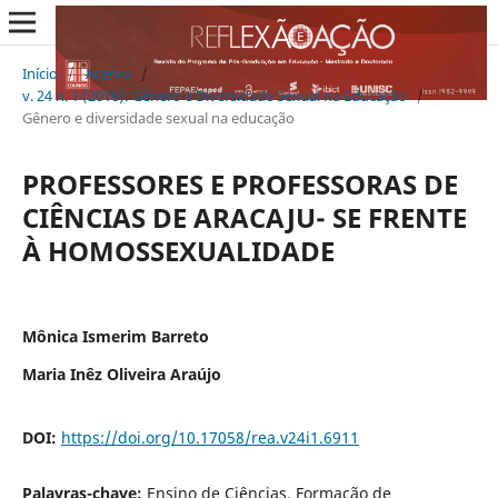
Início
/
Acervo
/
v. 24 n. 1 (2016): Gênero e Diversidade Sexual na Educação
/
Gênero e diversidade sexual na educação
PROFESSORES E PROFESSORAS DE
CIÊNCIAS DE ARACAJU- SE FRENTE
À HOMOSSEXUALIDADE
Mônica Ismerim Barreto
Maria Inêz Oliveira Araújo
DOI:
https://doi.org/10.17058/rea.v24i1.6911
Palavras-chave:
Ensino de Ciências, Formação de