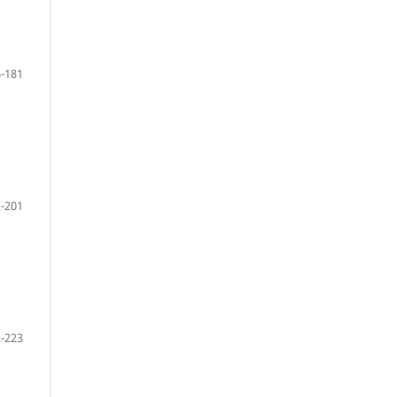
-181
-201
-223