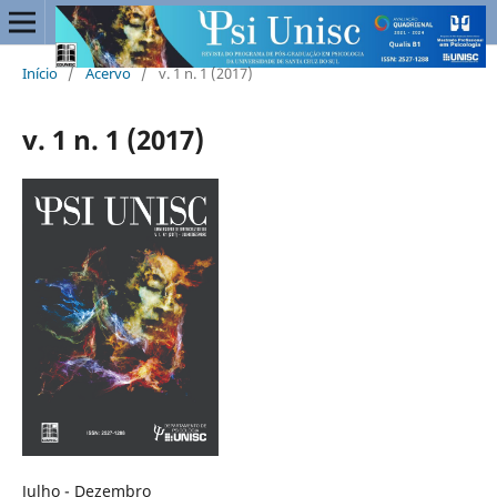
Início
/
Acervo
/
v. 1 n. 1 (2017)
v. 1 n. 1 (2017)
Julho - Dezembro