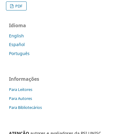
PDF
Idioma
English
Español
Português
Informações
Para Leitores
Para Autores
Para Bibliotecários
ATENÇÃO
autores e avaliadores da PSI UNISC,