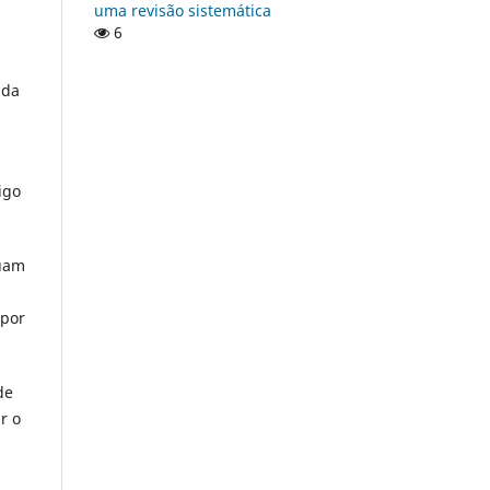
uma revisão sistemática
6
ida
igo
luam
 por
de
r o