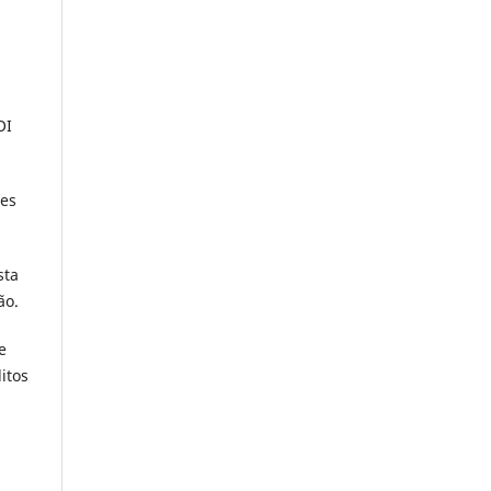
OI
res
sta
ão.
e
itos
,