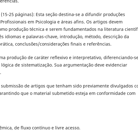
erências.
(15-25 páginas): Esta seção destina-se a difundir produções
ofissionais em Psicologia e áreas afins. Os artigos devem
como produção técnica e serem fundamentados na literatura científ
ês idiomas e palavras-chave, introdução, método, descrição da
rática, conclusões/considerações finais e referências.
ma produção de caráter reflexivo e interpretativo, diferenciando-s
a lógica de sistematização. Sua argumentação deve evidenciar
a.
a submissão de artigos que tenham sido previamente divulgados 
 garantindo que o material submetido esteja em conformidade com
mica, de fluxo contínuo e livre acesso.