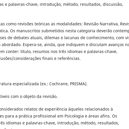
as e palavras-chave, introdução, método, resultados, discussão,
tas como revisões teóricas as modalidades: Revisão Narrativa, Revi
mática. Os manuscritos submetidos nesta categoria deverão contem
teses de debates atuais, dilemas e lacunas de conhecimento, com vi
a abordado. Espera-se, ainda, que indiquem e discutam avanços n
m conter: título, resumos nos três idiomas e palavras-chave,
lusões/considerações finais e referências.
eratura especializada (ex.: Cochrane, PRISMA).
íveis com o objeto da revisão.
onsiderados relatos de experiência àqueles relacionados à
s para a prática profissional em Psicologia e áreas afins. Os
ês idiomas e palavras-chave, introdução, método, resultados,