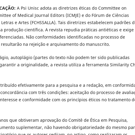
ICAÇÃO:
A Psi Unisc adota as diretrizes éticas do Committee on
mittee of Medical Journal Editors (ICMJE) e do Fórum de Ciências
, Letras e Artes (FCHSSALLA). Tais diretrizes estabelecem padrões 
 produção científica. A revista repudia práticas antiéticas e exige
eferenciadas. Não conformidades identificadas no processo de
, resultarão na rejeição e arquivamento do manuscrito.
lágio, autoplágio (partes do texto não podem ter sido publicadas
rantir a originalidade, a revista utiliza a ferramenta Similarity C
ntribuído efetivamente para a pesquisa e a redação, em conformid
concordância com três condições: aceitação do processo de avalia
 interesse e conformidade com os princípios éticos no tratamento d
nos que obtiveram aprovação do Comitê de Ética em Pesquisa,
cumento suplementar, não havendo obrigatoriedade do mesmo par
gatório que os autores redijam, no artigo, como realizaram os