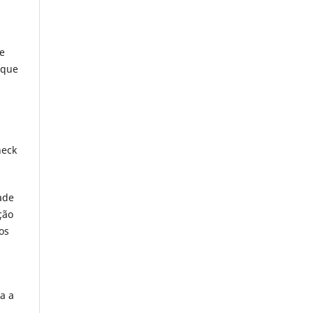
de
 que
heck
ade
ção
os
a a