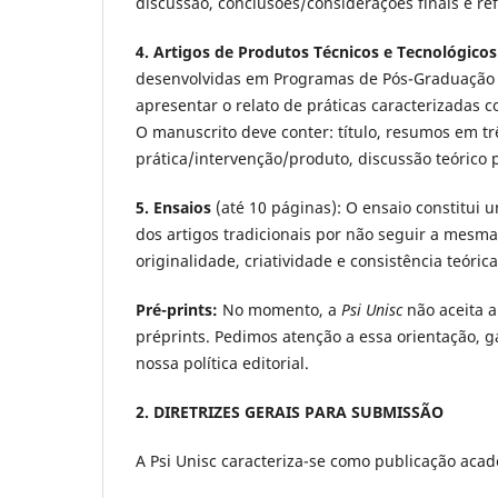
discussão, conclusões/considerações finais e ref
4. Artigos de Produtos Técnicos e Tecnológicos
desenvolvidas em Programas de Pós-Graduação Pr
apresentar o relato de práticas caracterizadas 
O manuscrito deve conter: título, resumos em tr
prática/intervenção/produto, discussão teórico p
5. Ensaios
(até 10 páginas): O ensaio constitui u
dos artigos tradicionais por não seguir a mesm
originalidade, criatividade e consistência teóric
Pré-prints:
No momento, a
Psi Unisc
não aceita 
préprints. Pedimos atenção a essa orientação,
nossa política editorial.
2. DIRETRIZES GERAIS PARA SUBMISSÃO
A Psi Unisc caracteriza-se como publicação acadê