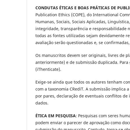
CONDUTAS ÉTICAS E BOAS PRÁTICAS DE PUBL
Publication Ethics (COPE), do International Com
Humanas, Sociais, Sociais Aplicadas, Linguística
integridade, transparência e responsabilidade na
todas as fontes utilizadas sejam devidamente r
avaliação serão questionadas e, se confirmadas
Os manuscritos devem ser originais, livres de p
anteriormente) e de submissão duplicada. Para ga
(iThenticate).
Exige-se ainda que todos os autores tenham co
com a taxonomia CRediT. A submissão implica a 
por pares, declaração de eventuais conflitos de
dados.
ÉTICA EM PESQUISA
: Pesquisas com seres huma
podem enviar o parecer de aprovação como do
submissão do manuscrito. Contudo, torna-se obri