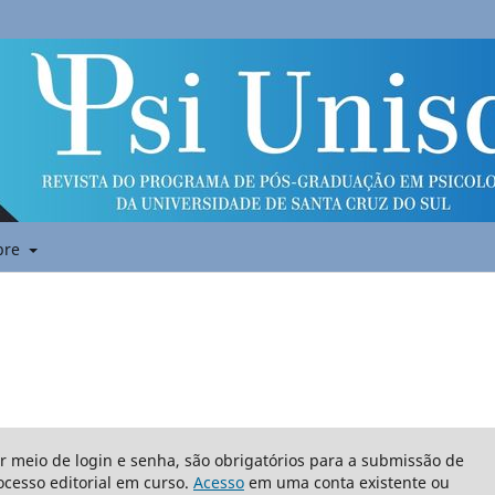
bre
or meio de login e senha, são obrigatórios para a submissão de
cesso editorial em curso.
Acesso
em uma conta existente ou