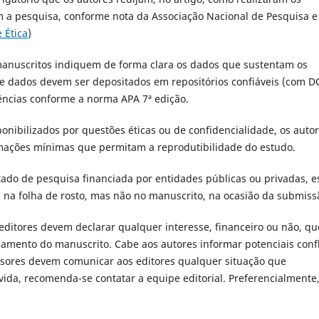
 a pesquisa, conforme nota da Associação Nacional de Pesquisa e
 Ética
)
 manuscritos indiquem de forma clara os dados que sustentam os
de dados devem ser depositados em repositórios confiáveis (com D
erências conforme a norma APA 7ª edição.
nibilizados por questões éticas ou de confidencialidade, os auto
rmações mínimas que permitam a reprodutibilidade do estudo.
tado de pesquisa financiada por entidades públicas ou privadas, e
 na folha de rosto, mas não no manuscrito, na ocasião da submiss
 editores devem declarar qualquer interesse, financeiro ou não, qu
lgamento do manuscrito. Cabe aos autores informar potenciais confl
visores devem comunicar aos editores qualquer situação que
da, recomenda-se contatar a equipe editorial. Preferencialmente