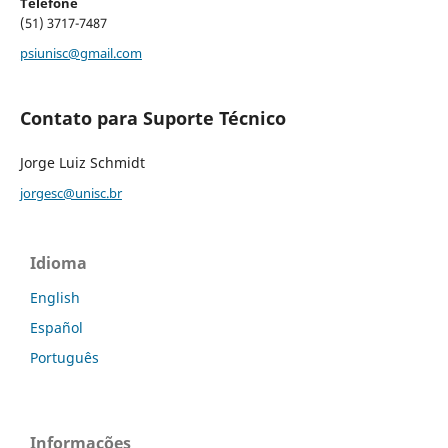
Telefone
(51) 3717-7487
psiunisc@gmail.com
Contato para Suporte Técnico
Jorge Luiz Schmidt
jorgesc@unisc.br
Idioma
English
Español
Português
Informações