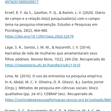
49742015000200017
Kroef, R. F. da S., Gavillon, P. Q., & Ramm, L. V. (2020). Diário
de campo e a relação do(a) pesquisador(a) com o campo-
tema na pesquisa-intervenção. Estudos e Pesquisas em
Psicologia, 20(2), 464-480.
https://doi.org/10.12957/epp.2020.52579
Lage, S. R., Santos, I. M. M., & Nazareth, I. V. (2014).
Narrativa de vida de mulheres que amamentaram seus
filhos adotivos. Revista Rene, 15(2), 249-256. Recuperado de
https://repositorio.ufc.br/handle/riufc/11610
Lima, M. (2016). O uso da entrevista na pesquisa empírica.
In A. Abdal, M. C. V. Oliveira, D. R. Ghezzi, & J. Santos Júnior
(Orgs.), Métodos de pesquisa em ciências sociais: bloco
qualitativo (pp. 24–41). CEBRAP Sesc. Recuperado de
https://centrodepesquisaeformacao.sescsp.org.br/uploads/B
Nunes, G. C., Nascimento, M. C. D., & Alencar, M. A. C. de