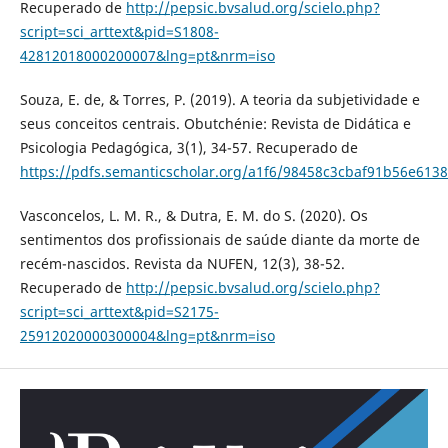
Recuperado de
http://pepsic.bvsalud.org/scielo.php?
script=sci_arttext&pid=S1808-
42812018000200007&lng=pt&nrm=iso
Souza, E. de, & Torres, P. (2019). A teoria da subjetividade e
seus conceitos centrais. Obutchénie: Revista de Didática e
Psicologia Pedagógica, 3(1), 34-57. Recuperado de
https://pdfs.semanticscholar.org/a1f6/98458c3cbaf91b56e61
Vasconcelos, L. M. R., & Dutra, E. M. do S. (2020). Os
sentimentos dos profissionais de saúde diante da morte de
recém-nascidos. Revista da NUFEN, 12(3), 38-52.
Recuperado de
http://pepsic.bvsalud.org/scielo.php?
script=sci_arttext&pid=S2175-
25912020000300004&lng=pt&nrm=iso