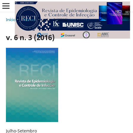
Início
/
Acervo
/
v. 6 n. 3 (2016)
v. 6 n. 3 (2016)
Julho-Setembro