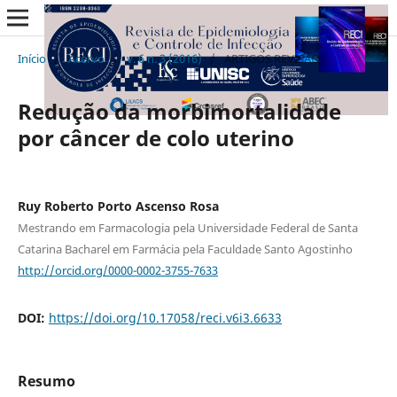
Início
/
Acervo
/
v. 6 n. 3 (2016)
/
ARTIGOS REVISÃO
Redução da morbimortalidade
por câncer de colo uterino
Ruy Roberto Porto Ascenso Rosa
Mestrando em Farmacologia pela Universidade Federal de Santa
Catarina Bacharel em Farmácia pela Faculdade Santo Agostinho
http://orcid.org/0000-0002-3755-7633
DOI:
https://doi.org/10.17058/reci.v6i3.6633
Resumo