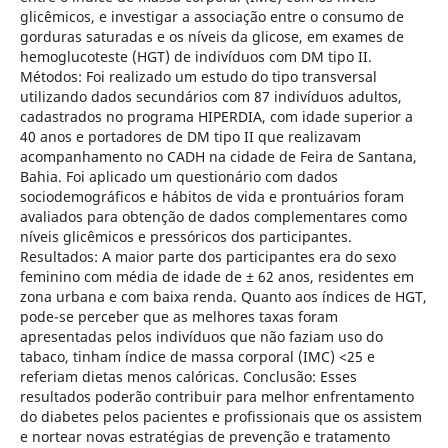
glicêmicos, e investigar a associação entre o consumo de
gorduras saturadas e os níveis da glicose, em exames de
hemoglucoteste (HGT) de indivíduos com DM tipo II.
Métodos: Foi realizado um estudo do tipo transversal
utilizando dados secundários com 87 indivíduos adultos,
cadastrados no programa HIPERDIA, com idade superior a
40 anos e portadores de DM tipo II que realizavam
acompanhamento no CADH na cidade de Feira de Santana,
Bahia. Foi aplicado um questionário com dados
sociodemográficos e hábitos de vida e prontuários foram
avaliados para obtenção de dados complementares como
níveis glicêmicos e pressóricos dos participantes.
Resultados: A maior parte dos participantes era do sexo
feminino com média de idade de ± 62 anos, residentes em
zona urbana e com baixa renda. Quanto aos índices de HGT,
pode-se perceber que as melhores taxas foram
apresentadas pelos indivíduos que não faziam uso do
tabaco, tinham índice de massa corporal (IMC) <25 e
referiam dietas menos calóricas. Conclusão: Esses
resultados poderão contribuir para melhor enfrentamento
do diabetes pelos pacientes e profissionais que os assistem
e nortear novas estratégias de prevenção e tratamento