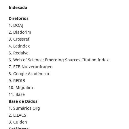
Indexada
Diretórios
1. DOAJ
2. Diadorim
3. Crossref
4. Latindex
5. Redalyc
6. Web of Science: Emerging Sources Citation Index
7. EZB Nutzeranfragen
8. Google Acadêmico
9. REDIB
10. Miguilim
11. Base
Base de Dados
1. Sumários.Org
2. LILACS
3. Cuiden
Catálogos