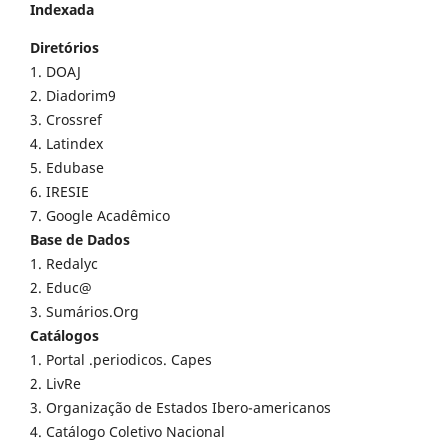
Indexada
Diretórios
1. DOAJ
2. Diadorim9
3. Crossref
4. Latindex
5. Edubase
6. IRESIE
7. Google Acadêmico
Base de Dados
1. Redalyc
2. Educ@
3. Sumários.Org
Catálogos
1. Portal .periodicos. Capes
2. LivRe
3. Organização de Estados Ibero-americanos
4. Catálogo Coletivo Nacional