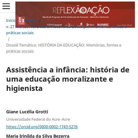
Início
/
Acervo
/
v. 27 n. 3 (2019): Dossiê: História da Educação: memórias, fontes e
práticas sociais
/
Dossiê Temático: HISTÓRIA DA EDUCAÇÃO: Memórias, fontes e
práticas sociais
Assistência a infância: história de
uma educação moralizante e
higienista
Giane Lucélia Grotti
Universidade Federal do Acre -Acre
https://orcid.org/0000-0002-1743-5276
Maria Irinilda da Silva Bezerra