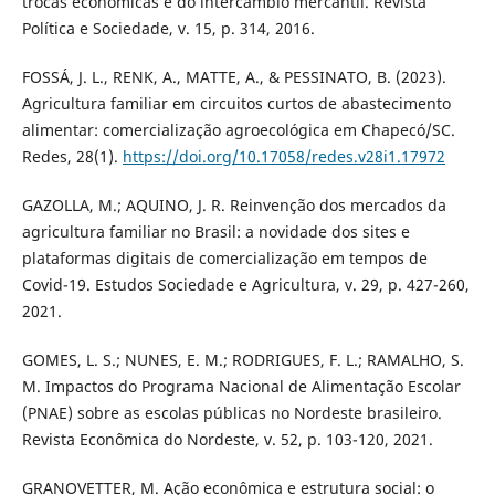
trocas econômicas e do intercâmbio mercantil. Revista
Política e Sociedade, v. 15, p. 314, 2016.
FOSSÁ, J. L., RENK, A., MATTE, A., & PESSINATO, B. (2023).
Agricultura familiar em circuitos curtos de abastecimento
alimentar: comercialização agroecológica em Chapecó/SC.
Redes, 28(1).
https://doi.org/10.17058/redes.v28i1.17972
GAZOLLA, M.; AQUINO, J. R. Reinvenção dos mercados da
agricultura familiar no Brasil: a novidade dos sites e
plataformas digitais de comercialização em tempos de
Covid-19. Estudos Sociedade e Agricultura, v. 29, p. 427-260,
2021.
GOMES, L. S.; NUNES, E. M.; RODRIGUES, F. L.; RAMALHO, S.
M. Impactos do Programa Nacional de Alimentação Escolar
(PNAE) sobre as escolas públicas no Nordeste brasileiro.
Revista Econômica do Nordeste, v. 52, p. 103-120, 2021.
GRANOVETTER, M. Ação econômica e estrutura social: o