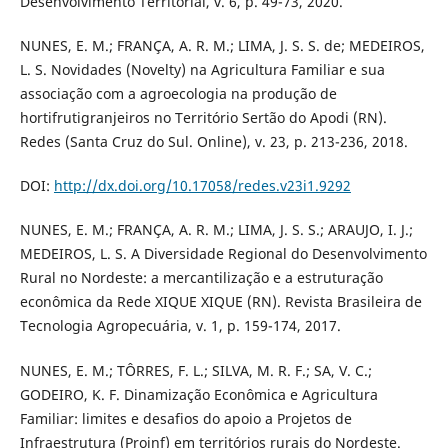
Desenvolvimento Territorial, v. 6, p. 49-73, 2020.
NUNES, E. M.; FRANÇA, A. R. M.; LIMA, J. S. S. de; MEDEIROS,
L. S. Novidades (Novelty) na Agricultura Familiar e sua
associação com a agroecologia na produção de
hortifrutigranjeiros no Território Sertão do Apodi (RN).
Redes (Santa Cruz do Sul. Online), v. 23, p. 213-236, 2018.
DOI:
http://dx.doi.org/10.17058/redes.v23i1.9292
NUNES, E. M.; FRANÇA, A. R. M.; LIMA, J. S. S.; ARAUJO, I. J.;
MEDEIROS, L. S. A Diversidade Regional do Desenvolvimento
Rural no Nordeste: a mercantilização e a estruturação
econômica da Rede XIQUE XIQUE (RN). Revista Brasileira de
Tecnologia Agropecuária, v. 1, p. 159-174, 2017.
NUNES, E. M.; TÔRRES, F. L.; SILVA, M. R. F.; SA, V. C.;
GODEIRO, K. F. Dinamização Econômica e Agricultura
Familiar: limites e desafios do apoio a Projetos de
Infraestrutura (Proinf) em territórios rurais do Nordeste.