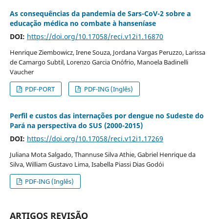
As consequências da pandemia de Sars-CoV-2 sobre a
educação médica no combate à hanseníase
DOI:
https://doi.org/10.17058/reci.v12i1.16870
Henrique Ziembowicz, Irene Souza, Jordana Vargas Peruzzo, Larissa
de Camargo Subtil, Lorenzo Garcia Onófrio, Manoela Badinelli
Vaucher
PDF-PORT
PDF-ING (Inglês)
Perfil e custos das internações por dengue no Sudeste do
Pará na perspectiva do SUS (2000-2015)
DOI:
https://doi.org/10.17058/reci.v12i1.17269
Juliana Mota Salgado, Thannuse Silva Athie, Gabriel Henrique da
Silva, William Gustavo Lima, Isabella Piassi Dias Godói
PDF-ING (Inglês)
ARTIGOS REVISÃO