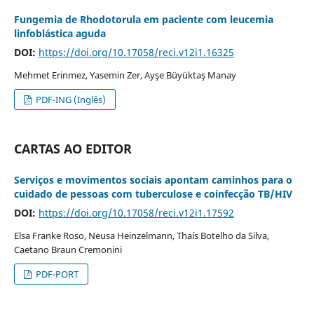
Fungemia de Rhodotorula em paciente com leucemia
linfoblástica aguda
DOI:
https://doi.org/10.17058/reci.v12i1.16325
Mehmet Erinmez, Yasemin Zer, Ayşe Büyüktaş Manay
PDF-ING (Inglês)
CARTAS AO EDITOR
Serviços e movimentos sociais apontam caminhos para o
cuidado de pessoas com tuberculose e coinfecção TB/HIV
DOI:
https://doi.org/10.17058/reci.v12i1.17592
Elsa Franke Roso, Neusa Heinzelmann, Thaís Botelho da Silva,
Caetano Braun Cremonini
PDF-PORT