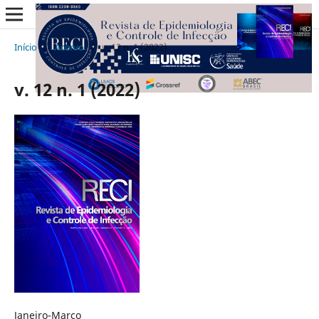
Início
/
Acervo
/
v. 12 n. 1 (2022)
v. 12 n. 1 (2022)
Janeiro-Março