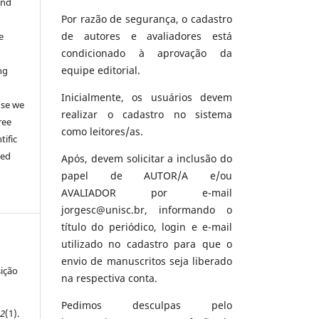
and
Por razão de segurança, o cadastro
de autores e avaliadores está
e
condicionado à aprovação da
equipe editorial.
ng
e
Inicialmente, os usuários devem
use we
realizar o cadastro no sistema
ree
como leitores/as.
tific
ted
Após, devem solicitar a inclusão do
papel de AUTOR/A e/ou
AVALIADOR por e-mail
jorgesc@unisc.br, informando o
título do periódico, login e e-mail
utilizado no cadastro para que o
envio de manuscritos seja liberado
sição
na respectiva conta.
Pedimos desculpas pelo
12
(1).