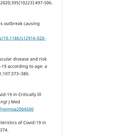
 2020;395(10223):497-506.
us outbreak causing
s/10.1186/s12916-020-
scular disease and risk
-19 according to age: a
1;107:373–380.
d-19 in Critically Ill
Engl J Med
56/nejmoa2004500
cteristics of Covid-19 in
2374.