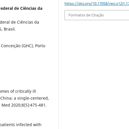
https://doi.org/10.17058/reci.v12i1.1
ederal de Ciências da
Formatos de Citação
eral de Ciências da
, Brasil.
Conceição (GHC), Porto
mes of critically ill
hina: a single-centered,
r Med 2020;8(5):475-481.
 patients infected with