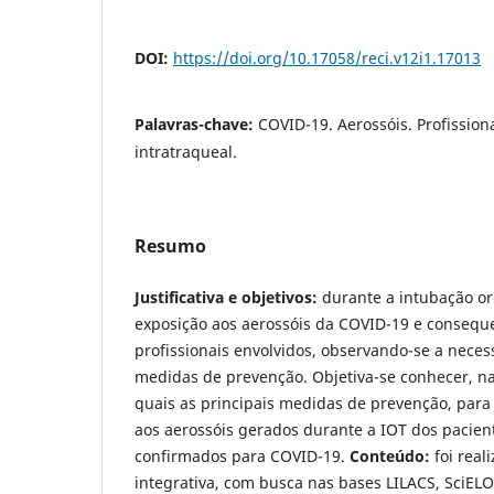
DOI:
https://doi.org/10.17058/reci.v12i1.17013
Palavras-chave:
COVID-19. Aerossóis. Profission
intratraqueal.
Resumo
Justificativa e objetivos:
durante a intubação or
exposição aos aerossóis da COVID-19 e consequ
profissionais envolvidos, observando-se a neces
medidas de prevenção. Objetiva-se conhecer, na l
quais as principais medidas de prevenção, para 
aos aerossóis gerados durante a IOT dos pacien
confirmados para COVID-19.
Conteúdo:
foi rea
integrativa, com busca nas bases LILACS, SciEL