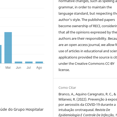
normative changes, such as spelling 
grammar, in order to maintain the
language standard, but respecting th
author’s style. The published papers
become ownership of RECI, consideri
that all the opinions expressed by th
authors are their responsibility. Beca
are an open access journal, we allow f
use of articles in educational and scien
applications provided the source is ci
under the Creative Commons CC-BY
license.
Como Citar
Branco, A., Aquino Caregnato, R. C., &
Milanesi, R. (2022). Prevenção à expo
por aerossóis da COVID-19 durante a
aúde do Grupo Hospitalar
intubação orotraqueal.
Revista De
Epidemiologia E Controle De Infecção
,