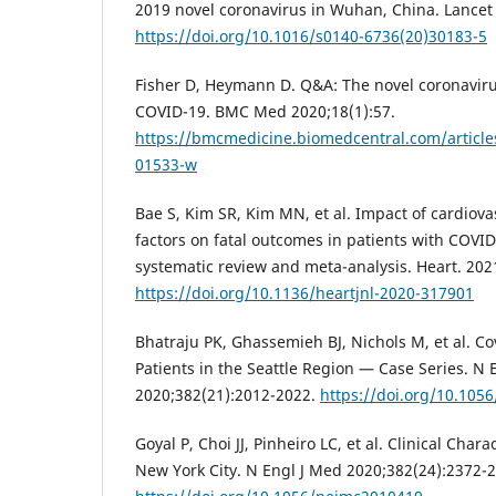
2019 novel coronavirus in Wuhan, China. Lancet
https://doi.org/10.1016/s0140-6736(20)30183-5
Fisher D, Heymann D. Q&A: The novel coronavir
COVID-19. BMC Med 2020;18(1):57.
https://bmcmedicine.biomedcentral.com/article
01533-w
Bae S, Kim SR, Kim MN, et al. Impact of cardiova
factors on fatal outcomes in patients with COVID
systematic review and meta-analysis. Heart. 202
https://doi.org/10.1136/heartjnl-2020-317901
Bhatraju PK, Ghassemieh BJ, Nichols M, et al. Covi
Patients in the Seattle Region — Case Series. N 
2020;382(21):2012-2022.
https://doi.org/10.10
Goyal P, Choi JJ, Pinheiro LC, et al. Clinical Chara
New York City. N Engl J Med 2020;382(24):2372-