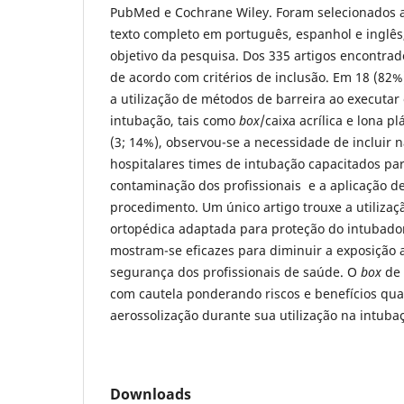
PubMed e Cochrane Wiley. Foram selecionados a
texto completo em português, espanhol e inglê
objetivo da pesquisa. Dos 335 artigos encontrad
de acordo com critérios de inclusão. Em 18 (82%
a utilização de métodos de barreira ao executa
intubação, tais como
box
/caixa acrílica e lona p
(3; 14%), observou-se a necessidade de incluir n
hospitalares times de intubação capacitados par
contaminação dos profissionais e a aplicação d
procedimento. Um único artigo trouxe a utilizaç
ortopédica adaptada para proteção do intubado
mostram-se eficazes para diminuir a exposição a
segurança dos profissionais de saúde. O
box
de 
com cautela ponderando riscos e benefícios qua
aerossolização durante sua utilização na intuba
Downloads