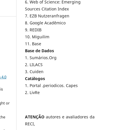
6. Web of Science: Emerging
Sources Citation Index
7. EZB Nutzeranfragen
8. Google Acadêmico
9. REDIB
10. Miguilim
11. Base
Base de Dados
1. Sumários.Org
2. LILACS
a
3. Cuiden
 4.0
Catálogos
1. Portal .periodicos. Capes
is
2. LivRe
ght or
ATENÇÃO
autores e avaliadores da
 the
RECI,