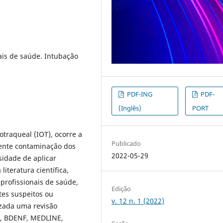
ais de saúde. Intubação
PDF-ING
PDF-
(Inglês)
PORT
otraqueal (IOT), ocorre a
Publicado
ente contaminação dos
2022-05-29
sidade de aplicar
iteratura científica,
profissionais de saúde,
Edição
tes suspeitos ou
v. 12 n. 1 (2022)
lizada uma revisão
O, BDENF, MEDLINE,