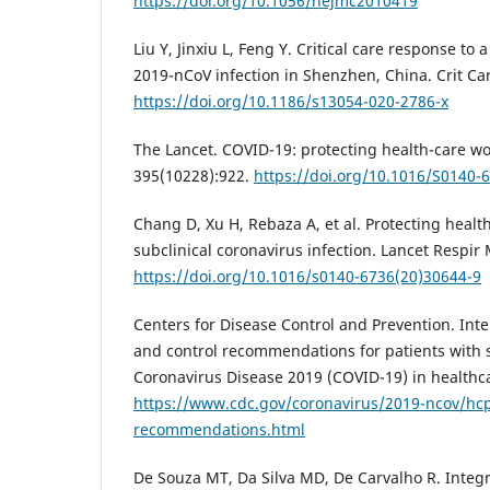
https://doi.org/10.1056/nejmc2010419
Liu Y, Jinxiu L, Feng Y. Critical care response to 
2019-nCoV infection in Shenzhen, China. Crit Car
https://doi.org/10.1186/s13054-020-2786-x
The Lancet. COVID-19: protecting health-care wo
395(10228):922.
https://doi.org/10.1016/S0140-
Chang D, Xu H, Rebaza A, et al. Protecting healt
subclinical coronavirus infection. Lancet Respir
https://doi.org/10.1016/s0140-6736(20)30644-9
Centers for Disease Control and Prevention. Inte
and control recommendations for patients with
Coronavirus Disease 2019 (COVID-19) in healthca
https://www.cdc.gov/coronavirus/2019-ncov/hcp/
recommendations.html
De Souza MT, Da Silva MD, De Carvalho R. Integra