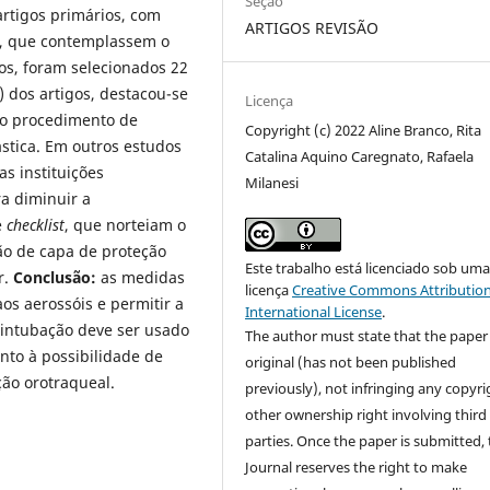
Seção
rtigos primários, com
ARTIGOS REVISÃO
s, que contemplassem o
os, foram selecionados 22
) dos artigos, destacou-se
Licença
r o procedimento de
Copyright (c) 2022 Aline Branco, Rita
lástica. Em outros estudos
Catalina Aquino Caregnato, Rafaela
as instituições
Milanesi
a diminuir a
e
checklist
, que norteiam o
ão de capa de proteção
Este trabalho está licenciado sob um
r.
Conclusão:
as medidas
licença
Creative Commons Attribution
os aerossóis e permitir a
International License
.
intubação deve ser usado
The author must state that the paper 
nto à possibilidade de
original (has not been published
ção orotraqueal.
previously), not infringing any copyri
other ownership right involving third
parties. Once the paper is submitted,
Journal reserves the right to make