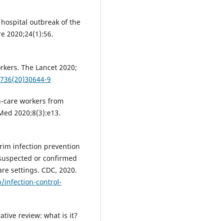
a hospital outbreak of the
e 2020;24(1):56.
rkers. The Lancet 2020;
6736(20)30644-9
h-care workers from
 Med 2020;8(3):e13.
rim infection prevention
 suspected or confirmed
re settings. CDC, 2020.
infection-control-
tive review: what is it?