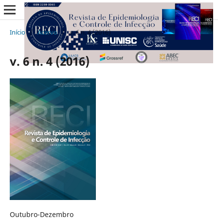
Início
/
Acervo
/
v. 6 n. 4 (2016)
v. 6 n. 4 (2016)
Outubro-Dezembro