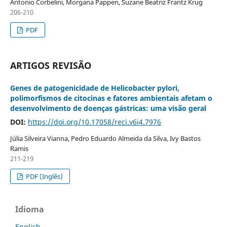
Antonio Corbelini, Morgana Pappen, Suzane Beatriz Frantz Krug
206-210
PDF
ARTIGOS REVISÃO
Genes de patogenicidade de Helicobacter pylori,
polimorfismos de citocinas e fatores ambientais afetam o
desenvolvimento de doenças gástricas: uma visão geral
DOI:
https://doi.org/10.17058/reci.v6i4.7976
Júlia Silveira Vianna, Pedro Eduardo Almeida da Silva, Ivy Bastos
Ramis
211-219
PDF (Inglês)
Idioma
English