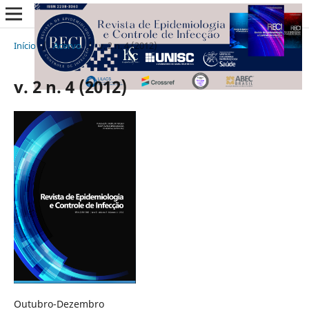
Início
/
Acervo
/
v. 2 n. 4 (2012)
v. 2 n. 4 (2012)
Outubro-Dezembro