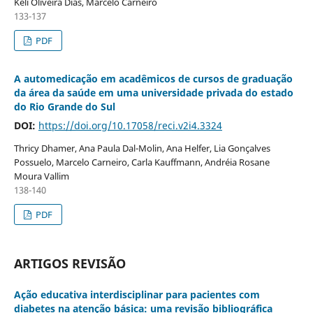
Kéli Oliveira Dias, Marcelo Carneiro
133-137
PDF
A automedicação em acadêmicos de cursos de graduação
da área da saúde em uma universidade privada do estado
do Rio Grande do Sul
DOI:
https://doi.org/10.17058/reci.v2i4.3324
Thricy Dhamer, Ana Paula Dal-Molin, Ana Helfer, Lia Gonçalves
Possuelo, Marcelo Carneiro, Carla Kauffmann, Andréia Rosane
Moura Vallim
138-140
PDF
ARTIGOS REVISÃO
Ação educativa interdisciplinar para pacientes com
diabetes na atenção básica: uma revisão bibliográfica