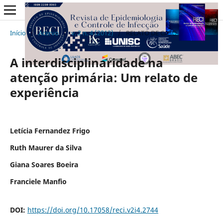
Início
/
Acervo
/
v. 2 n. 4 (2012)
/
RELATO DE CASO
A interdisciplinaridade na
atenção primária: Um relato de
experiência
Letícia Fernandez Frigo
Ruth Maurer da Silva
Giana Soares Boeira
Franciele Manfio
DOI:
https://doi.org/10.17058/reci.v2i4.2744