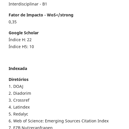
Interdisciplinar - B1
Fator de Impacto - WoS</strong
0,35
Google Scholar
Índice H: 22
Índice H5: 10
Indexada
Diretórios
1. DOAJ
2. Diadorim
3. Crossref
4. Latindex
5. Redalyc
6. Web of Science: Emerging Sources Citation Index
7. EZB Nutzeranfragen