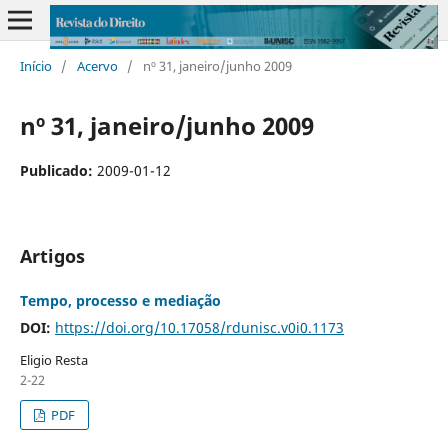
Início
/
Acervo
/
nº 31, janeiro/junho 2009
nº 31, janeiro/junho 2009
Publicado:
2009-01-12
Artigos
Tempo, processo e mediação
DOI:
https://doi.org/10.17058/rdunisc.v0i0.1173
Eligio Resta
2-22
PDF