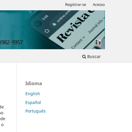
Registrar-se
Acesso
Buscar
Idioma
English
Español
de
Português
ho
 de
 o