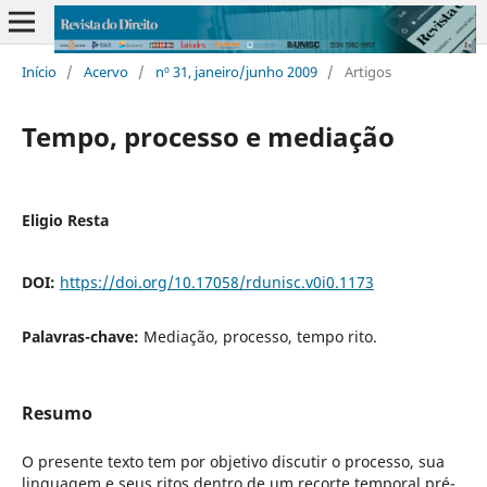
Início
/
Acervo
/
nº 31, janeiro/junho 2009
/
Artigos
Tempo, processo e mediação
Eligio Resta
DOI:
https://doi.org/10.17058/rdunisc.v0i0.1173
Palavras-chave:
Mediação, processo, tempo rito.
Resumo
O presente texto tem por objetivo discutir o processo, sua
linguagem e seus ritos dentro de um recorte temporal pré-