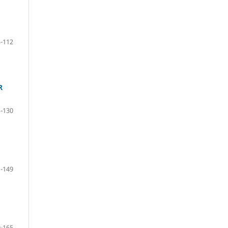
-112
R
-130
-149
-165