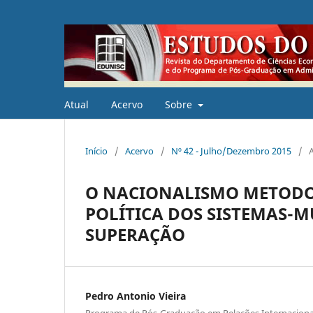
Atual
Acervo
Sobre
Início
/
Acervo
/
Nº 42 - Julho/Dezembro 2015
/
O NACIONALISMO METODO
POLÍTICA DOS SISTEMAS-
SUPERAÇÃO
Pedro Antonio Vieira
Programa de Pós-Graduação em Relações Internacionai