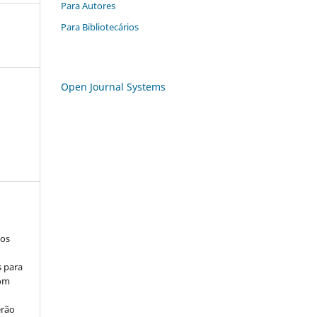
Para Autores
Para Bibliotecários
Open Journal Systems
los
s para
com
erão