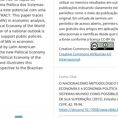
utilizar os mesmos resultados em out
ia Política dos Sistemas-
publicações indicando claramente est
ra este potencial com uma
periódico como o meio da publicação
STRACT: This paper traces
original. Em virtude de sermos um
MN) in economic analysis,
periódico de acesso aberto, permite-s
tical Economy of the World
uso gratuito dos artigos em aplicaçõe
n of a national outlook is
educacionais e científicas desde que c
 support public policies.
a fonte conforme a licença CC-BY da
r of MN in economic
ed by Latin American
Creative Commons.
the new Political Economy
Creative Commons Atribuição 4.0
Political Economy of the
Internacional
.
d illustrates this
rspective to the Brazilian
Como Citar
O NACIONALISMO METODOLÓGICO 
ECONOMIA E A ECONOMIA POLÍTICA
SISTEMAS-MUNDO COMO POSSIBILI
DE SUA SUPERAÇÃO. (2015).
Estudos 
CEPE
,
42
, 78-94.
https://doi.org/10.17058/cepe.v0i42.