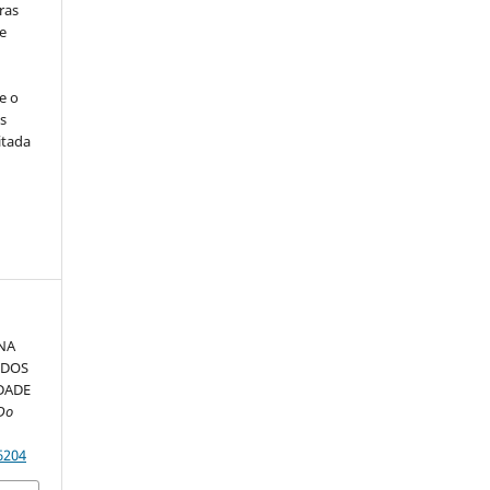
ras
e
e o
s
itada
NA
 DOS
DADE
Do
6204