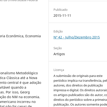
Publicado
2015-11-11
Edição
oria Econômica, Economia
Nº 42 - Julho/Dezembro 2015
Seção
Artigos
Licença
cionalismo Metodológico
A submissão de originais para este
ica Clássica até a Nova
periódico implica na transferência, pe
ento central é que adoção
autores, dos direitos de publicação
vitável quando a
impressa e digital. Os direitos autorai
cas. Por isso, Georg
os artigos publicados são do autor, 
adoção do NM na economia.
direitos do periódico sobre a primeira
americano incorreu no
publicação. Os autores somente pod
al não foi capaz de