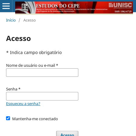
Início
/
Acesso
Acesso
* Indica campo obrigatório
Nome de usuário ou e-mail
*
Senha
*
Esqueceu a senha?
Mantenha-me conectado
Acesso