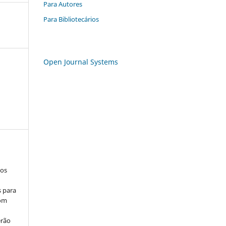
Para Autores
Para Bibliotecários
Open Journal Systems
los
s para
com
erão