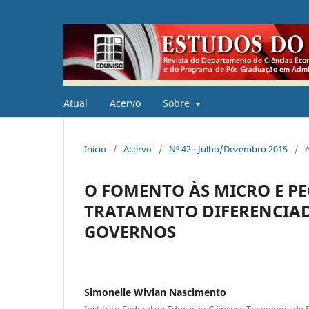
Atual
Acervo
Sobre
Início
/
Acervo
/
Nº 42 - Julho/Dezembro 2015
/
O FOMENTO ÀS MICRO E P
TRATAMENTO DIFERENCIAD
GOVERNOS
Simonelle Wivian Nascimento
Instituto Federal de Educação Ciência e Tecnologia d