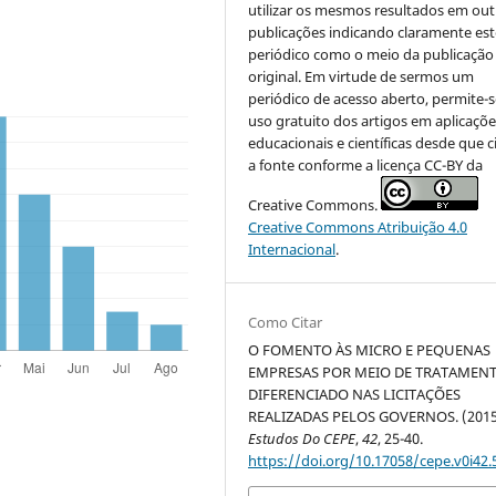
utilizar os mesmos resultados em out
publicações indicando claramente est
periódico como o meio da publicação
original. Em virtude de sermos um
periódico de acesso aberto, permite-s
uso gratuito dos artigos em aplicaçõe
educacionais e científicas desde que c
a fonte conforme a licença CC-BY da
Creative Commons.
Creative Commons Atribuição 4.0
Internacional
.
Como Citar
O FOMENTO ÀS MICRO E PEQUENAS
EMPRESAS POR MEIO DE TRATAMEN
DIFERENCIADO NAS LICITAÇÕES
REALIZADAS PELOS GOVERNOS. (2015
Estudos Do CEPE
,
42
, 25-40.
https://doi.org/10.17058/cepe.v0i42.