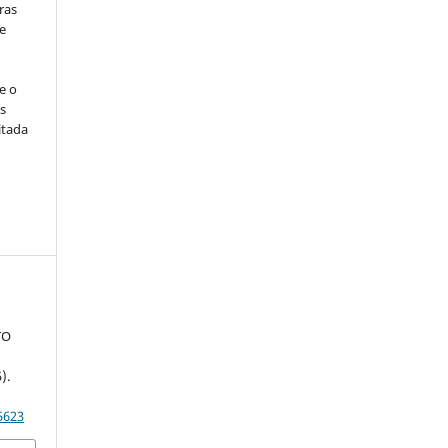
ras
e
e o
s
itada
TO
).
5623