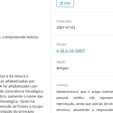
PDF
Publicado
2007-07-03
o. Compreensão leitora.
Edição
v. 32 n. 53 (2007)
Seção
Artigos
as e da leitura e
as alfabetizadas por
Licença
 foi alfabetizado com
 de consciência fonológica
Declaro(amos) que o artigo subme
ético, somente o nome das
pessoal, inédito, não represen
 fonológica. Tanto na
reprodução, ainda que parcial, de ob
reensão de frases o Grupo
terceiros, assumindo a responsabi
citação do princípio