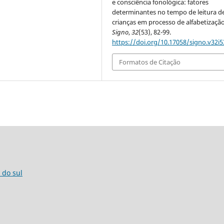
e consciência fonológica: fatores
determinantes no tempo de leitura d
crianças em processo de alfabetização
Signo
,
32
(53), 82-99.
https://doi.org/10.17058/signo.v32i5
Formatos de Citação
 do sul