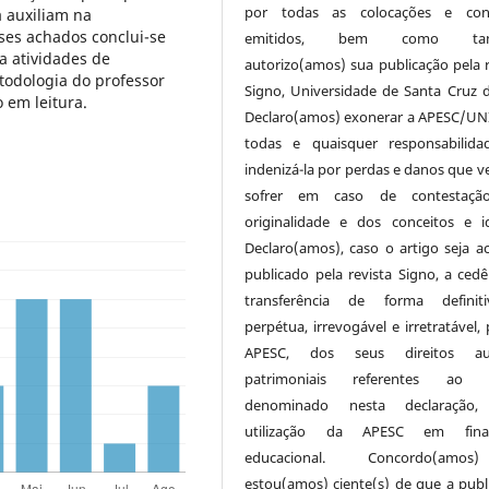
por todas as colocações e conc
a auxiliam na
ses achados conclui-se
emitidos, bem como ta
 a atividades de
autorizo(amos) sua publicação pela r
todologia do professor
Signo, Universidade de Santa Cruz d
em leitura.
Declaro(amos) exonerar a APESC/UN
todas e quaisquer responsabilida
indenizá-la por perdas e danos que v
sofrer em caso de contestaçã
originalidade e dos conceitos e id
Declaro(amos), caso o artigo seja ac
publicado pela revista Signo, a cedê
transferência de forma definit
perpétua, irrevogável e irretratável,
APESC, dos seus direitos aut
patrimoniais referentes ao a
denominado nesta declaração,
utilização da APESC em final
educacional. Concordo(am
estou(amos) ciente(s) de que a publ