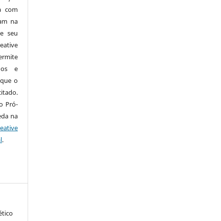
da com
cam na
de seu
eative
ermite
dos e
 que o
itado.
o Pró-
eda na
eative
l
.
ético