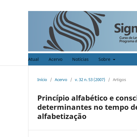
Atual
Acervo
Notícias
Sobre
Início
/
Acervo
/
v. 32 n. 53 (2007)
/
Artigos
Princípio alfabético e consc
determinantes no tempo de 
alfabetização