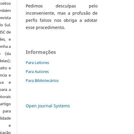
eitos
Pedimos desculpas pelo
mbém
inconveniente, mas a profusão de
evista
perfis falsos nos obriga a adotar
o Sul.
esse procedimento.
ISC de
des, e
enha a
Informações
o (da
eias);
Para Leitores
eito e
Para Autores
ncia e
Para Bibliotecários
iva e
 para a
orais
rtigo
Open Journal Systems
 para
idade
os) e
icação