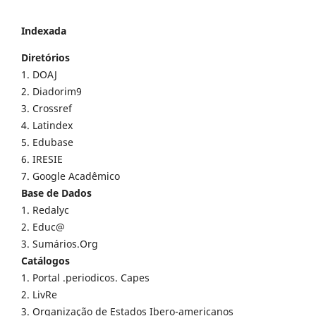
Indexada
Diretórios
1. DOAJ
2. Diadorim9
3. Crossref
4. Latindex
5. Edubase
6. IRESIE
7. Google Acadêmico
Base de Dados
1. Redalyc
2. Educ@
3. Sumários.Org
Catálogos
1. Portal .periodicos. Capes
2. LivRe
3. Organização de Estados Ibero-americanos