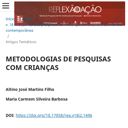
Início
/
Acervo
/
v. 18 n. 2 (2010): Das pesquisas com crianças ao encontro da infância
contemporânea
/
Artigos Temáticos
METODOLOGIAS DE PESQUISAS
COM CRIANÇAS
Altino José Martins Filho
Maria Carmem Silveira Barbosa
DOI:
https://doi.org/10.17058/rea.v18i2.1496