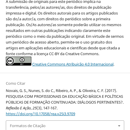
A submissão de originais para este periódico implica na
transferência, pelos/as autores/as, dos direitos de publicação
impressa e digital. Os direitos autorais para os artigos publicados
são do/a autor/a, com direitos do periódico sobre a primeira
publicação. Os/As autores/as somente poderão utilizar os mesmos
resultados em outras publicações indicando claramente este
periódico como o meio da publicação original. Em virtude de sermos
um periódico de acesso aberto, permite-se o uso gratuito dos
artigos em aplicações educacionais e científicas desde que citada a
fonte conforme a licença CC-BY da Creative Commons.
Creative Commons Atribuição 4.0 Internacional
.
Como Citar
Novais, G. S., Nunes, S. do C., Ribeiro, A. P., & Oliveira, C. F. (2017).
PESQUISA COM PROFISSIONAIS DA EDUCAÇÃO BÁSICA E POLÍTICAS
PÚBLICAS DE FORMAÇÃO CONTINUADA: DIÁLOGOS PERTINENTES?.
Reflexão E Ação
,
25
(3), 147-167.
https://doi.org/10.17058/rea.v25i3.9709
Formatos de Citação