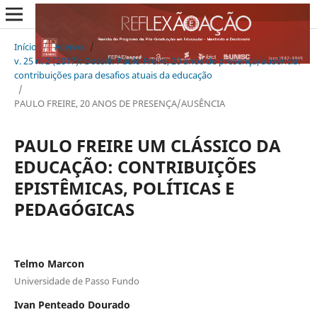
Início
/
Acervo
/
v. 25 n. 2 (2017): Dossiê: Paulo Freire, 20 anos de presença/ausência:
contribuições para desafios atuais da educação
/
PAULO FREIRE, 20 ANOS DE PRESENÇA/AUSÊNCIA
PAULO FREIRE UM CLÁSSICO DA
EDUCAÇÃO: CONTRIBUIÇÕES
EPISTÊMICAS, POLÍTICAS E
PEDAGÓGICAS
Telmo Marcon
Universidade de Passo Fundo
Ivan Penteado Dourado