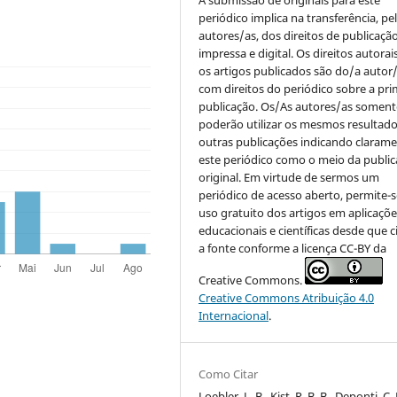
periódico implica na transferência, pe
autores/as, dos direitos de publicaçã
impressa e digital. Os direitos autorai
os artigos publicados são do/a autor/
com direitos do periódico sobre a pri
publicação. Os/As autores/as soment
poderão utilizar os mesmos resultad
outras publicações indicando claram
este periódico como o meio da publi
original. Em virtude de sermos um
periódico de acesso aberto, permite-s
uso gratuito dos artigos em aplicaçõe
educacionais e científicas desde que c
a fonte conforme a licença CC-BY da
Creative Commons.
Creative Commons Atribuição 4.0
Internacional
.
Como Citar
Loebler, L. B., Kist, R. B. B., Deponti, C.