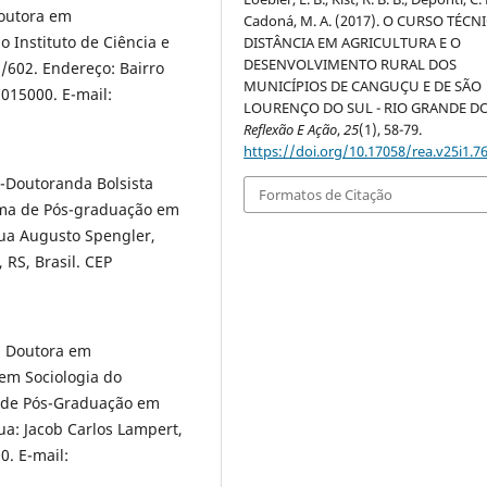
Doutora em
Cadoná, M. A. (2017). O CURSO TÉCN
 Instituto de Ciência e
DISTÂNCIA EM AGRICULTURA E O
DESENVOLVIMENTO RURAL DOS
9/602. Endereço: Bairro
MUNICÍPIOS DE CANGUÇU E DE SÃO
015000. E-mail:
LOURENÇO DO SUL - RIO GRANDE DO
Reflexão E Ação
,
25
(1), 58-79.
https://doi.org/10.17058/rea.v25i1.7
s-Doutoranda Bolsista
Formatos de Citação
ama de Pós-graduação em
ua Augusto Spengler,
 RS, Brasil. CEP
, Doutora em
em Sociologia do
 de Pós-Graduação em
a: Jacob Carlos Lampert,
0. E-mail: