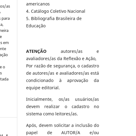
americanos
los/as
4. Catálogo Coletivo Nacional
o
s para
5. Bibliografia Brasileira de
a,
Educação
meira
e
os em
ente
ATENÇÃO
autores/as e
cação
avaliadores/as da Reflexão e Ação,
Por razão de segurança, o cadastro
e o
s
de autores/as e avaliadores/as está
itada
condicionado à aprovação da
equipe editorial.
Inicialmente, os/as usuários/as
devem realizar o cadastro no
sistema como leitores/as.
Após, devem solicitar a inclusão do
papel de AUTOR/A e/ou
 M., &