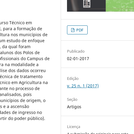
Curso Técnico em
l, para a formação de
PDF
ltura nos municípios de
 um estudo de enfoque
o, da qual foram
Publicado
 alunos dos Polos de
02-01-2017
ofissionais do Campus de
ura na modalidade a
álise dos dados ocorreu
técnica de tratamento
Edição
écnico em Agricultura na
v. 25 n. 1 (2017)
ante no processo de
analisados, pois
Seção
unicípios de origem, o
s e a ascensão
Artigos
idades de ingresso no
rtir do poder público).
Licença
A submissão de originais para este