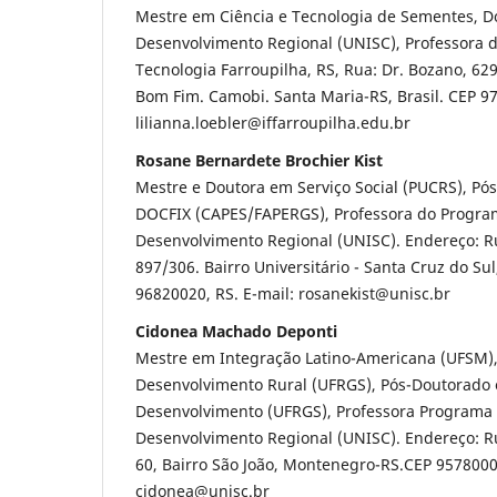
Mestre em Ciência e Tecnologia de Sementes, 
Desenvolvimento Regional (UNISC), Professora do
Tecnologia Farroupilha, RS, Rua: Dr. Bozano, 62
Bom Fim. Camobi. Santa Maria-RS, Brasil. CEP 97
lilianna.loebler@iffarroupilha.edu.br
Rosane Bernardete Brochier Kist
Mestre e Doutora em Serviço Social (PUCRS), Pó
DOCFIX (CAPES/FAPERGS), Professora do Progr
Desenvolvimento Regional (UNISC). Endereço: R
897/306. Bairro Universitário - Santa Cruz do Sul,
96820020, RS. E-mail: rosanekist@unisc.br
Cidonea Machado Deponti
Mestre em Integração Latino-Americana (UFSM)
Desenvolvimento Rural (UFRGS), Pós-Doutorado 
Desenvolvimento (UFRGS), Professora Programa
Desenvolvimento Regional (UNISC). Endereço: Ru
60, Bairro São João, Montenegro-RS.CEP 9578000
cidonea@unisc.br