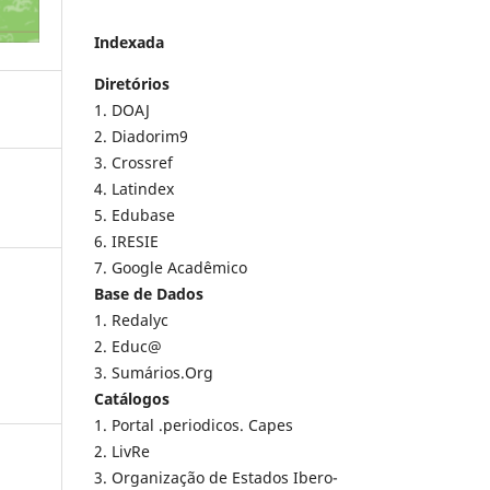
Indexada
Diretórios
1. DOAJ
2. Diadorim9
3. Crossref
4. Latindex
5. Edubase
6. IRESIE
7. Google Acadêmico
Base de Dados
1. Redalyc
2. Educ@
3. Sumários.Org
Catálogos
1. Portal .periodicos. Capes
2. LivRe
3. Organização de Estados Ibero-