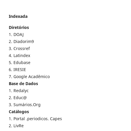
Indexada
Diretórios
1. DOAJ
2. Diadorim9
3. Crossref
4. Latindex
5. Edubase
6. IRESIE
7. Google Acadêmico
Base de Dados
1. Redalyc
2. Educ@
3. Sumários.Org
Catálogos
1. Portal .periodicos. Capes
2. LivRe