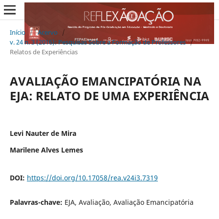
Início
/
Acervo
/
v. 24 n. 3 (2016): Pesquisas Sobre a Formação de Professores
/
Relatos de Experiências
AVALIAÇÃO EMANCIPATÓRIA NA
EJA: RELATO DE UMA EXPERIÊNCIA
Levi Nauter de Mira
Marilene Alves Lemes
DOI:
https://doi.org/10.17058/rea.v24i3.7319
Palavras-chave:
EJA, Avaliação, Avaliação Emancipatória