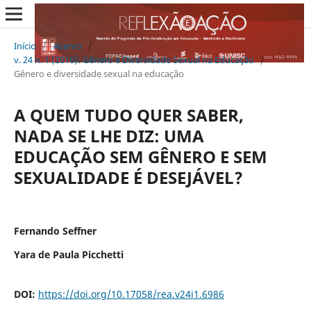
Início
/
Acervo
/
v. 24 n. 1 (2016): Gênero e Diversidade Sexual na Educação
/
Gênero e diversidade sexual na educação
A QUEM TUDO QUER SABER,
NADA SE LHE DIZ: UMA
EDUCAÇÃO SEM GÊNERO E SEM
SEXUALIDADE É DESEJÁVEL?
Fernando Seffner
Yara de Paula Picchetti
DOI:
https://doi.org/10.17058/rea.v24i1.6986