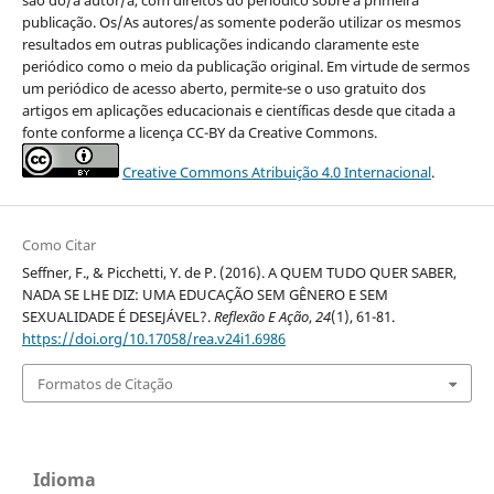
são do/a autor/a, com direitos do periódico sobre a primeira
publicação. Os/As autores/as somente poderão utilizar os mesmos
resultados em outras publicações indicando claramente este
periódico como o meio da publicação original. Em virtude de sermos
um periódico de acesso aberto, permite-se o uso gratuito dos
artigos em aplicações educacionais e científicas desde que citada a
fonte conforme a licença CC-BY da Creative Commons.
Creative Commons Atribuição 4.0 Internacional
.
Como Citar
Seffner, F., & Picchetti, Y. de P. (2016). A QUEM TUDO QUER SABER,
NADA SE LHE DIZ: UMA EDUCAÇÃO SEM GÊNERO E SEM
SEXUALIDADE É DESEJÁVEL?.
Reflexão E Ação
,
24
(1), 61-81.
https://doi.org/10.17058/rea.v24i1.6986
Formatos de Citação
Idioma