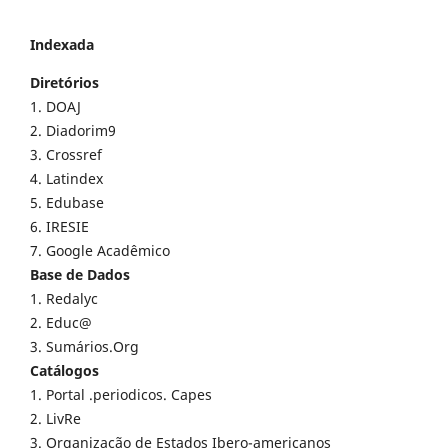
Indexada
Diretórios
1. DOAJ
2. Diadorim9
3. Crossref
4. Latindex
5. Edubase
6. IRESIE
7. Google Acadêmico
Base de Dados
1. Redalyc
2. Educ@
3. Sumários.Org
Catálogos
1. Portal .periodicos. Capes
2. LivRe
3. Organização de Estados Ibero-americanos