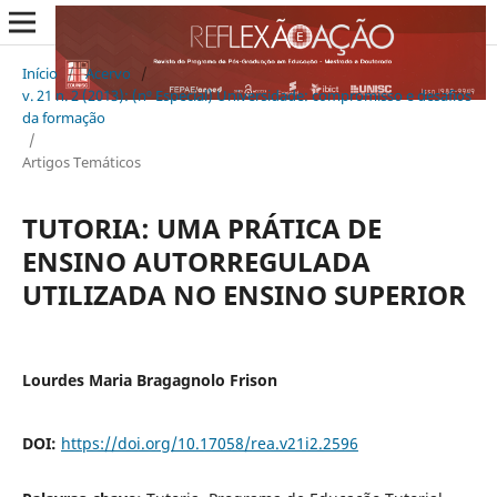
Início
/
Acervo
/
v. 21 n. 2 (2013): (nº Especial) Universidade: compromisso e desafios
da formação
/
Artigos Temáticos
TUTORIA: UMA PRÁTICA DE
ENSINO AUTORREGULADA
UTILIZADA NO ENSINO SUPERIOR
Lourdes Maria Bragagnolo Frison
DOI:
https://doi.org/10.17058/rea.v21i2.2596