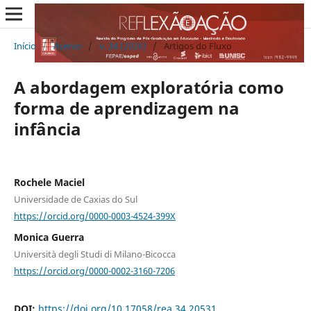
Início
/
Acervo
/
v. 34 (2026)
/
Artigos do Fluxo
A abordagem exploratória como
forma de aprendizagem na
infância
Rochele Maciel
Universidade de Caxias do Sul
https://orcid.org/0000-0003-4524-399X
Monica Guerra
Università degli Studi di Milano-Bicocca
https://orcid.org/0000-0002-3160-7206
DOI:
https://doi.org/10.17058/rea.34.20531