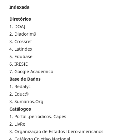
Indexada
Diretórios
1. DOAJ
2. Diadorim9
3. Crossref
4. Latindex
5. Edubase
6. IRESIE
7. Google Acadêmico
Base de Dados
1. Redalyc
2. Educ@
3. Sumários.Org
Catálogos
1. Portal .periodicos. Capes
2. LivRe
3. Organização de Estados Ibero-americanos
4. Catálogo Coletivo Nacional