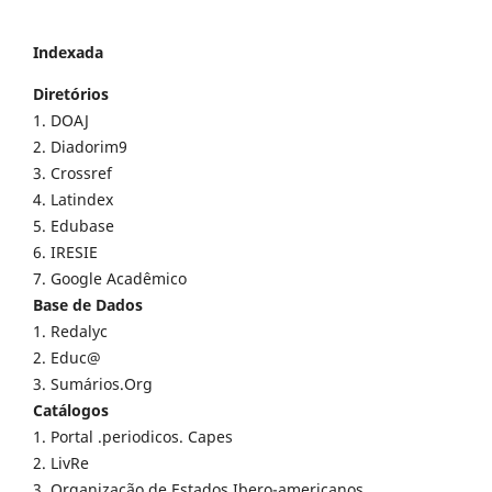
Indexada
Diretórios
1. DOAJ
2. Diadorim9
3. Crossref
4. Latindex
5. Edubase
6. IRESIE
7. Google Acadêmico
Base de Dados
1. Redalyc
2. Educ@
3. Sumários.Org
Catálogos
1. Portal .periodicos. Capes
2. LivRe
3. Organização de Estados Ibero-americanos