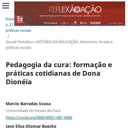
Início
/
Acervo
/
v. 27 n. 3 (2019): Dossiê: História da Educação: memórias, fontes e
práticas sociais
/
Dossiê Temático: HISTÓRIA DA EDUCAÇÃO: Memórias, fontes e
práticas sociais
Pedagogia da cura: formação e
práticas cotidianas de Dona
Dionéia
Marcio Barradas Sousa
Universidade do Estado do Pará
https://orcid.org/0000-0003-1481-4980
Jane Elisa Otomar Buecke