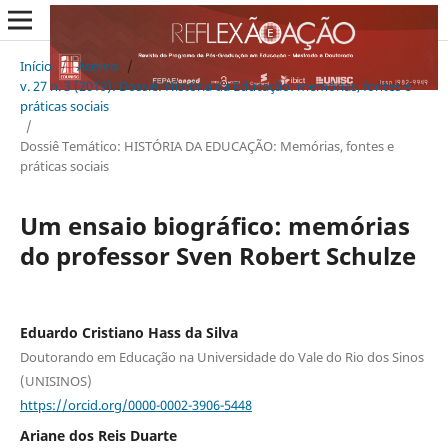
Início
/
Acervo
/
v. 27 n. 3 (2019): Dossiê: História da Educação: memórias, fontes e
práticas sociais
/
Dossiê Temático: HISTÓRIA DA EDUCAÇÃO: Memórias, fontes e
práticas sociais
Um ensaio biográfico: memórias
do professor Sven Robert Schulze
Eduardo Cristiano Hass da Silva
Doutorando em Educação na Universidade do Vale do Rio dos Sinos
(UNISINOS)
https://orcid.org/0000-0002-3906-5448
Ariane dos Reis Duarte