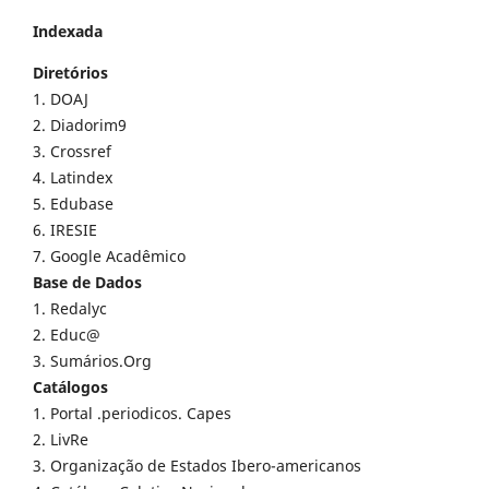
Indexada
Diretórios
1. DOAJ
2. Diadorim9
3. Crossref
4. Latindex
5. Edubase
6. IRESIE
7. Google Acadêmico
Base de Dados
1. Redalyc
2. Educ@
3. Sumários.Org
Catálogos
1. Portal .periodicos. Capes
2. LivRe
3. Organização de Estados Ibero-americanos