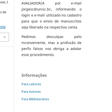
es, I.
AVALIADOR/A por e-mail
jorgesc@unisc.br
,
informando o
os de
login e e-mail utilizado no cadastro
,
para que o envio de manuscritos
3058
seja liberado na respectiva conta.
Pedimos desculpas pelo
inconveniente, mas a profusão de
perfis falsos nos obriga a adotar
esse procedimento.
Informações
Para Leitores
Para Autores
Para Bibliotecários