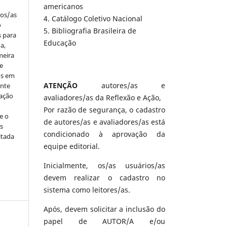
americanos
los/as
4. Catálogo Coletivo Nacional
o
5. Bibliografia Brasileira de
s para
Educação
a,
meira
e
os em
ATENÇÃO
autores/as e
ente
cação
avaliadores/as da Reflexão e Ação,
Por razão de segurança, o cadastro
e o
de autores/as e avaliadores/as está
s
condicionado à aprovação da
itada
equipe editorial.
Inicialmente, os/as usuários/as
devem realizar o cadastro no
sistema como leitores/as.
Após, devem solicitar a inclusão do
papel de AUTOR/A e/ou