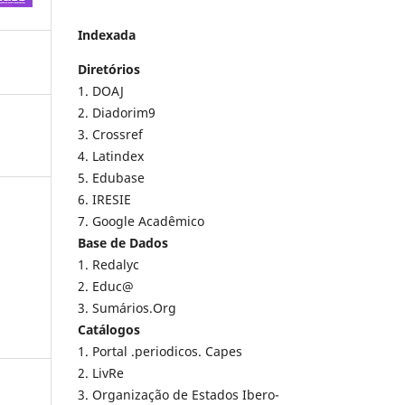
Indexada
Diretórios
1. DOAJ
2. Diadorim9
3. Crossref
4. Latindex
5. Edubase
6. IRESIE
7. Google Acadêmico
Base de Dados
1. Redalyc
2. Educ@
3. Sumários.Org
Catálogos
1. Portal .periodicos. Capes
2. LivRe
3. Organização de Estados Ibero-