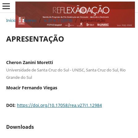
Início
/
Acervo
/
v. 27 n. 1 (2019)
/
Apresentação
APRESENTAÇÃO
Cheron Zanini Moretti
Universidade de Santa Cruz do Sul - UNISC, Santa Cruz do Sul, Rio
Grande do Sul
Moacir Fernando Viegas
DOI:
https://doi.org/10.17058/rea.v27i1.12984
Downloads