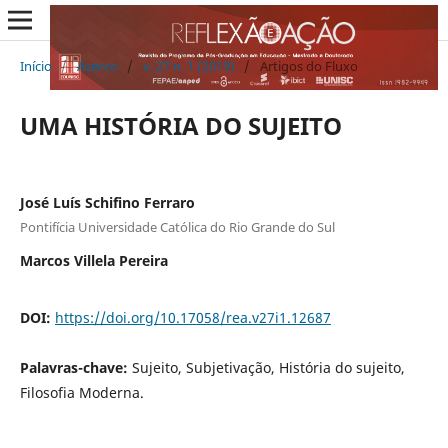
Início
/
Acervo
/
v. 27 n. 1 (2019)
/
Artigos do Fluxo
UMA HISTÓRIA DO SUJEITO
José Luís Schifino Ferraro
Pontifícia Universidade Católica do Rio Grande do Sul
Marcos Villela Pereira
DOI:
https://doi.org/10.17058/rea.v27i1.12687
Palavras-chave:
Sujeito, Subjetivação, História do sujeito,
Filosofia Moderna.