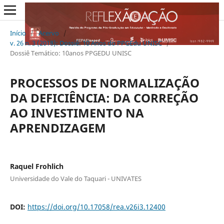
Início
/
Acervo
/
v. 26 n. 3 (2018): Dossiê: 10 Anos do PPGEdu UNISC
/
Dossiê Temático: 10anos PPGEDU UNISC
PROCESSOS DE NORMALIZAÇÃO
DA DEFICIÊNCIA: DA CORREÇÃO
AO INVESTIMENTO NA
APRENDIZAGEM
Raquel Frohlich
Universidade do Vale do Taquari - UNIVATES
DOI:
https://doi.org/10.17058/rea.v26i3.12400