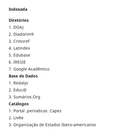
Indexada
Diretórios
1. DOAJ
2. Diadorim9
3. Crossref
4. Latindex
5. Edubase
6. IRESIE
7. Google Acadêmico
Base de Dados
1. Redalyc
2. Educ@
3. Sumários.Org
Catálogos
1. Portal .periodicos. Capes
2. LivRe
3. Organização de Estados Ibero-americanos