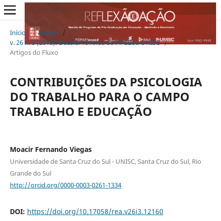
Início
/
Acervo
/
v. 26 n. 3 (2018): Dossiê: 10 Anos do PPGEdu UNISC
/
Artigos do Fluxo
CONTRIBUIÇÕES DA PSICOLOGIA
DO TRABALHO PARA O CAMPO
TRABALHO E EDUCAÇÃO
Moacir Fernando Viegas
Universidade de Santa Cruz do Sul - UNISC, Santa Cruz do Sul, Rio
Grande do Sul
http://orcid.org/0000-0003-0261-1334
DOI:
https://doi.org/10.17058/rea.v26i3.12160