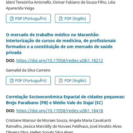
Ideni Terezinha Antonello, Osmar Fabiano de Souza Filho, Léia
Aparecida Veiga
PDF (PortuguÃªs)
PDF (Inglês)
O mercado de trabalho médico no Maranhão:
interiorização de cursos de medicina, de profissionais
formados e a constituição de um mercado de saúde
privada
DOI:
https://doi.org/10.17058/redes.v28i1.18212
Gamaliel da Silva Carreiro
PDF (PortuguÃªs)
PDF (Inglês)
Correlação Socioeconômica Espacial de cidades pequenas:
Brejo Paraibano (PB) e Médio Vale do Itajaí (SC)
DOI:
https://doi.org/10.17058/redes.v28i1.18418
Cristiane Mansur de Moraes Souza, Angela Maria Cavalcanti
Ramalho, Jessica Marciélly de Novaes Feldhaus, José Irivaldo Alves
Oliveira Silva, Hellen Sonaly Silva Alves